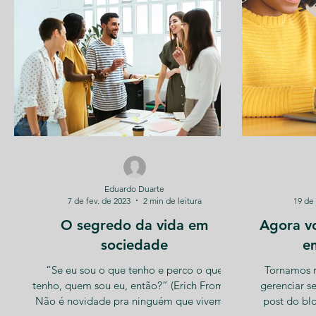
Eduardo Duarte
7 de fev. de 2023
2 min de leitura
19 de 
O segredo da vida em
Agora v
sociedade
e
“Se eu sou o que tenho e perco o que
Tornamos r
tenho, quem sou eu, então?” (Erich Fromm)
gerenciar s
Não é novidade pra ninguém que vivemos
post do bl